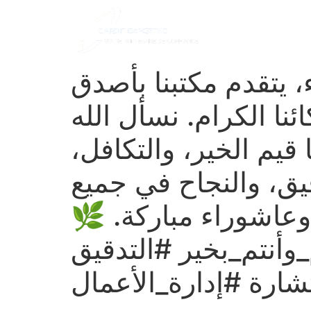
ACCUEIL
À P
 يتقدم مكتبنا بأصدق
نا الكرام. نسأل الله
ا قيم الخير، والتكافل
يق، والنجاح في جميع
ير، وعاشوراء مباركة
#نتم_بخير #التدقيق
#ارة #إدارة_الأعمال