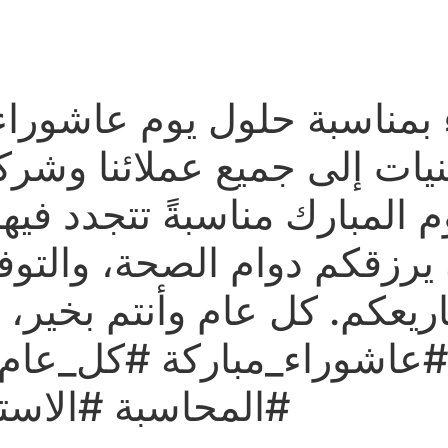
ROPOS
ÉVÈNEMENTS & ACTUALITÉS
FORMATIONS
RE
بمناسبة حلول يوم عاشوراء،
يات إلى جميع عملائنا وشركائ
م المبارك مناسبةً تتجدد فيه
 يرزقكم دوام الصحة، والتوف
مشاريعكم. كل عام وأنتم بخ
اشوراء_مباركة #كل_عام_وأ
المحاسبة #الاستش